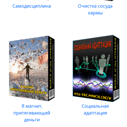
Самодисциплина
Очистка сосуда
кармы
Я магнит,
Социальная
притягивающий
адаптация
деньги