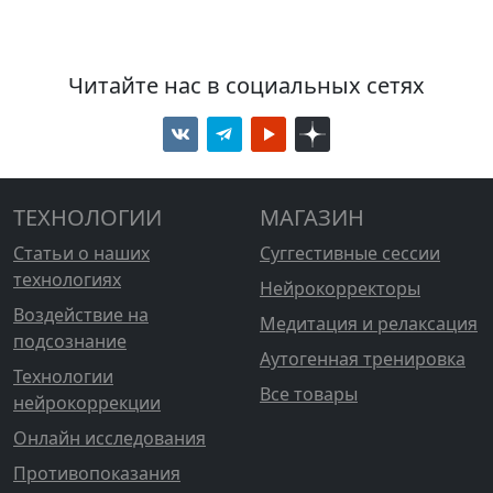
Читайте нас в социальных сетях
ТЕХНОЛОГИИ
МАГАЗИН
Статьи о наших
Суггестивные сессии
технологиях
Нейрокорректоры
Воздействие на
Медитация и релаксация
подсознание
Аутогенная тренировка
Технологии
Все товары
нейрокоррекции
Онлайн исследования
Противопоказания