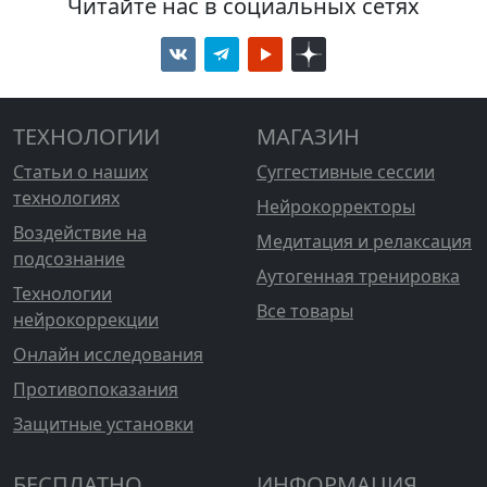
Читайте нас в социальных сетях
ТЕХНОЛОГИИ
МАГАЗИН
Статьи о наших
Суггестивные сессии
технологиях
Нейрокорректоры
Воздействие на
Медитация и релаксация
подсознание
Аутогенная тренировка
Технологии
Все товары
нейрокоррекции
Онлайн исследования
Противопоказания
Защитные установки
БЕСПЛАТНО
ИНФОРМАЦИЯ