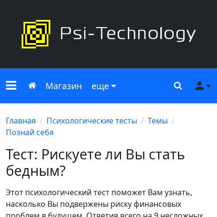
Меню сайта
Главная
Поиск
Ме
Магазин
еще
Главная
Психологические тесты
Темы
Познай себя
Тест: Рискуете ли Вы стать
бедным?
Этот психологический тест поможет Вам узнать,
насколько Вы подвержены риску финансовых
проблем в будущем. Ответив всего на 9 несложных