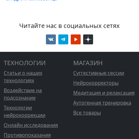
Читайте нас в социальных сетях
ТЕХНОЛОГИИ
МАГАЗИН
Статьи о наших
Суггестивные сессии
технологиях
Нейрокорректоры
Воздействие на
Медитация и релаксация
подсознание
Аутогенная тренировка
Технологии
Все товары
нейрокоррекции
Онлайн исследования
Противопоказания