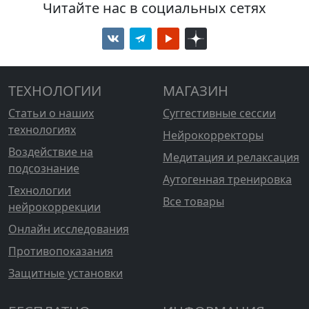
Читайте нас в социальных сетях
ТЕХНОЛОГИИ
МАГАЗИН
Статьи о наших
Суггестивные сессии
технологиях
Нейрокорректоры
Воздействие на
Медитация и релаксация
подсознание
Аутогенная тренировка
Технологии
Все товары
нейрокоррекции
Онлайн исследования
Противопоказания
Защитные установки