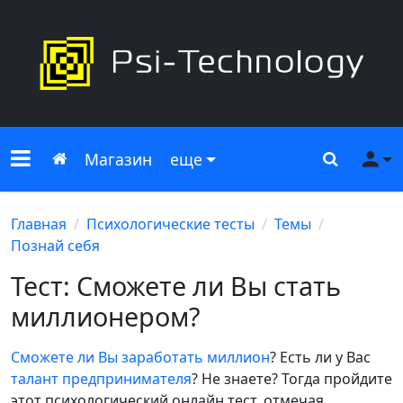
Меню сайта
Главная
Поиск
Ме
Магазин
еще
Главная
Психологические тесты
Темы
Познай себя
Тест: Сможете ли Вы стать
миллионером?
Сможете ли Вы заработать миллион
? Есть ли у Вас
талант предпринимателя
? Не знаете? Тогда пройдите
этот психологический онлайн тест, отмечая