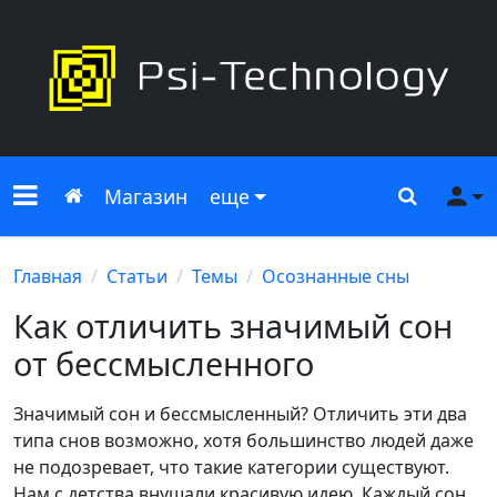
Меню сайта
Главная
Поиск
Ме
Магазин
еще
Главная
Статьи
Темы
Осознанные сны
Как отличить значимый сон
от бессмысленного
Значимый сон и бессмысленный? Отличить эти два
типа снов возможно, хотя большинство людей даже
не подозревает, что такие категории существуют.
Нам с детства внушали красивую идею. Каждый сон