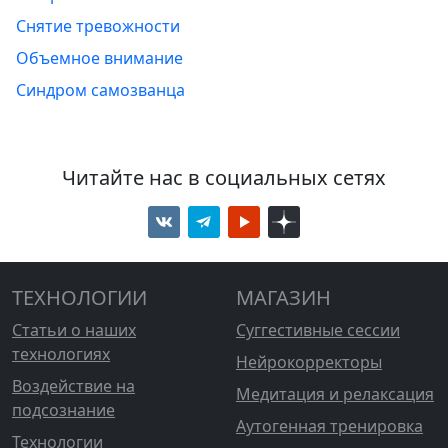
Снятие тревожности
Объемное внимание
Синдром самозванца
Читайте нас в социальных сетях
ТЕХНОЛОГИИ
МАГАЗИН
Статьи о наших
Суггестивные сессии
технологиях
Нейрокорректоры
Воздействие на
Медитация и релаксация
подсознание
Аутогенная тренировка
Технологии