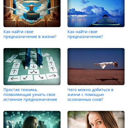
Как найти свое
Как найти свое
предназначение в жизни?
предназначение?
Простая техника,
Чего можно добиться в
позволяющая узнать свое
жизни с помощью
истинное предназначение
осознанных снов?