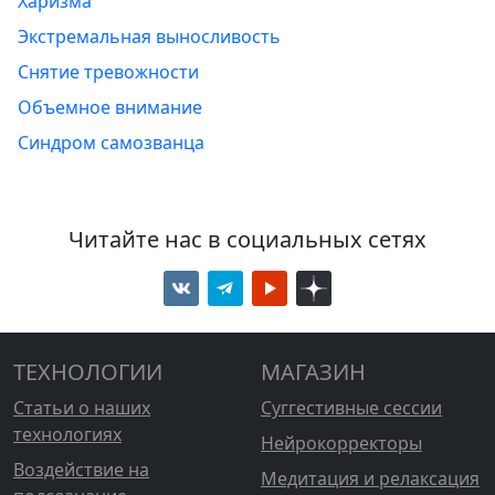
Харизма
Экстремальная выносливость
Снятие тревожности
Объемное внимание
Синдром самозванца
Читайте нас в социальных сетях
ТЕХНОЛОГИИ
МАГАЗИН
Статьи о наших
Суггестивные сессии
технологиях
Нейрокорректоры
Воздействие на
Медитация и релаксация