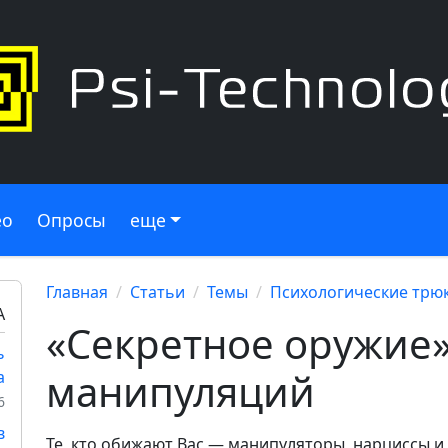
ео
Опросы
еще
Главная
Статьи
Темы
Психологические трюк
А
«Секретное оружие»
ь
манипуляций
а
6
в
Те, кто обижают Вас — манипуляторы, нарциссы и