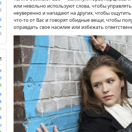
е
или невольно используют слова, чтобы управлять
6
неуверенно и нападают на других, чтобы ощутить 
р
что-то от Вас и говорят обидные вещи, чтобы пол
»
оправдать свое насилие или избежать ответствен
6
И
я
е
3
я
а
5
й
ы