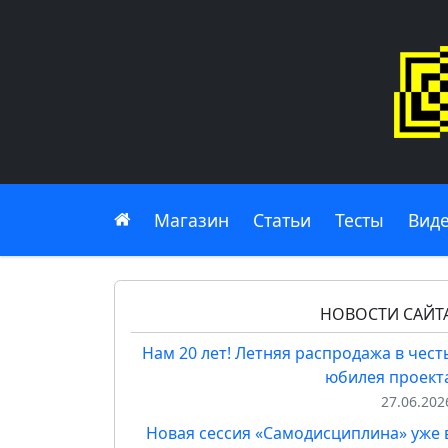
Главная
Магазин
Статьи
Тесты
Вид
НОВОСТИ САЙТ
Нам 20 лет! Летняя распродажа в чест
юбилея проект
27.06.202
Новая сессия «Самодисциплина» уже 