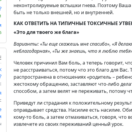
неконтролируемые вспышки гнева. Поэтому Ваша 
?
быть не только внешней, но и внутренней.
1
КАК ОТВЕТИТЬ НА ТИПИЧНЫЕ ТОКСИЧНЫЕ УТВ
м
«Это для твоего же блага»
5
Варианты: «Ты еще скажешь мне спасибо», «Я делаю
неблагодарная», «Ты же знаешь, что я люблю тебя»
Е
Человек причинил Вам боль, а теперь говорит, что
к
не расстраиваться, потому что это благо для Вас.
?
распространена в отношениях «родитель – ребено
с
жестокому обращению, заставляют что-либо дел
способом, а затем велят не переживать, потому чт
я
с
Приведут ли страдания к положительному результа
е
оправдывает средства. Насилие есть насилие. Об
м
кому-то боль, а затем отмахиваться, говоря, что в
ы
извлечете из своих переживаний ценный урок.