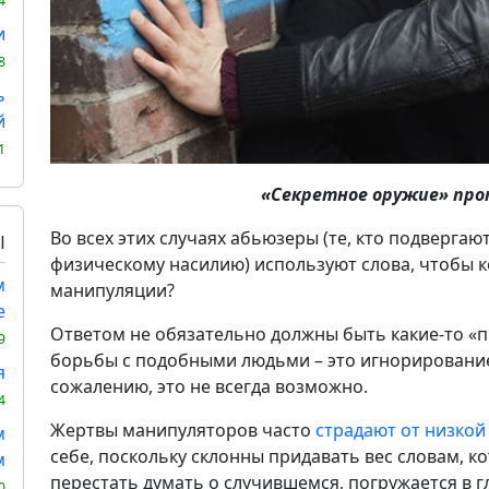
4
и
8
ь
й
1
«Секретное оружие» про
Во всех этих случаях абьюзеры (те, кто подвергаю
Ы
физическому насилию) используют слова, чтобы к
м
манипуляции?
е
Ответом не обязательно должны быть какие-то «п
9
борьбы с подобными людьми – это игнорирование и
я
сожалению, это не всегда возможно.
4
Жертвы манипуляторов часто
страдают от низкой
м
себе, поскольку склонны придавать вес словам, ко
м
перестать думать о случившемся, погружается в 
0