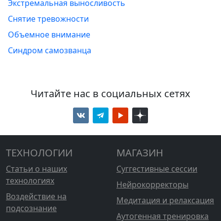
Экстремальная выносливость
Снятие тревожности
Объемное внимание
Синдром самозванца
Читайте нас в социальных сетях
ТЕХНОЛОГИИ
МАГАЗИН
Статьи о наших
Суггестивные сессии
технологиях
Нейрокорректоры
Воздействие на
Медитация и релаксация
подсознание
Аутогенная тренировка