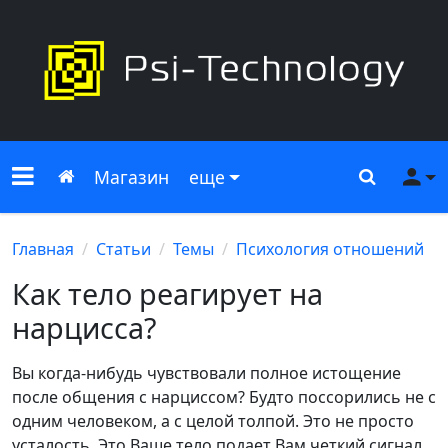
Меню сайта
Главная
Поиск
Ме
Магазин
еще
Главная
Статьи
Темы
Психология отношений
Как тело реагирует на
нарцисса?
Вы когда-нибудь чувствовали полное истощение
после общения с нарциссом? Будто поссорились не с
одним человеком, а с целой толпой. Это не просто
усталость. Это Ваше тело подает Вам четкий сигнал,