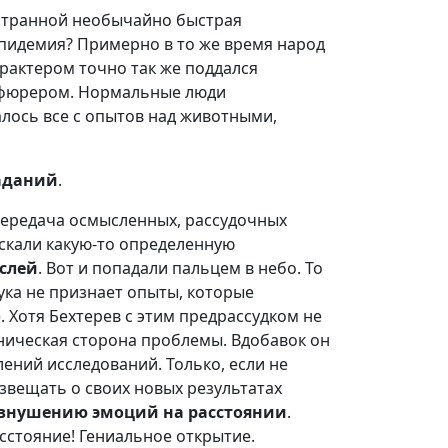
ь странной необычайно быстрая
эпидемия? Примерно в то же время народ
рактером точно так же поддался
м фюрером. Нормальные люди
алось все с опытов над животными,
аданий
.
- передача осмысленных, рассудочных
искали какую-то определенную
слей
. Вот и попадали пальцем в небо. То
ука не признает опыты, которые
Хотя Бехтерев с этим предрассудком не
хническая сторона проблемы. Вдобавок он
ений исследований. Только, если не
 извещать о своих новых результатах
внушению эмоций на расстоянии
.
сстояние! Гениальное открытие.