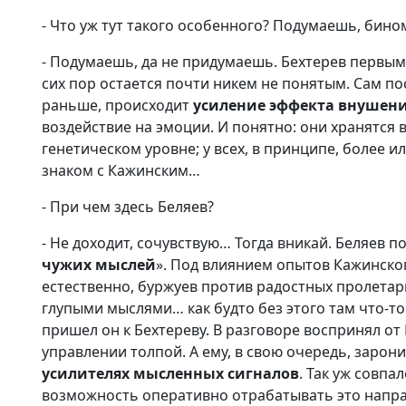
- Что уж тут такого особенного? Подумаешь, бин
- Подумаешь, да не придумаешь. Бехтерев первым
сих пор остается почти никем не понятым. Сам пос
раньше, происходит
усиление эффекта внушен
воздействие на эмоции. И понятно: они хранятся 
генетическом уровне; у всех, в принципе, более 
знаком с Кажинским…
- При чем здесь Беляев?
- Не доходит, сочувствую… Тогда вникай. Беляев п
чужих мыслей
». Под влиянием опытов Кажинско
естественно, буржуев против радостных пролетар
глупыми мыслями… как будто без этого там что-то 
пришел он к Бехтереву. В разговоре воспринял о
управлении толпой. А ему, в свою очередь, зарон
усилителях мысленных сигналов
. Так уж совпа
возможность оперативно отрабатывать это напра