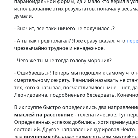
параноидальной формы, да и мало кто верил в у
использование этих результатов, поначалу весьм
думали.
- Значит, все-таки ничего не получилось?
- А ты как предполагал? Я же сразу сказал, что
пер
чрезвычайно трудное и ненадежное.
- Чего же ты мне тогда голову морочил?
- Ошибаешься! Теперь мы подошли к самому что н
смертельному секрету. Фамилий называть не стану
тех, кого я называл, посчастливилось мне… нет, 
Леонидовича, подробненько беседовать. Конечно,
В их группе быстро определились два направлени
мыслей на расстояние
- телепатическое. Тут пер
Определенных успехов добились, хотя преимущес
состояний. Другое направление курировал Некто. 
для
внушения
обычную радиосеть или микрофон