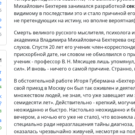
е
Михайлович Бехтерев занимался разработкой
се
6
видимому в последствии это и стало причиной ег
р
не претендующих на истину, но вполне вероятная)
»
Смерть великого русского мыслителя, психолога и
6
академика Владимира Михайловича Бехтерева окр
слухов. Спустя 20 лет его ученик член-корреспонд
прискорбной дате, ни словом не обмолвился о при
И
ученик - профессор В. Н. Мясищев лишь упомянул,
сил». И вновь - ничего о самой причине. Странно, 
т
а
В обстоятельной работе Игоря Губермана «Бехтер
4
свой приезд в Москву он был так оживлен и деяте
множеством людей, не зная, что уже завещает им 
к
семидесяти лет». Действительно - крепкий, могуч
?
неожиданно и быстро. Настолько неожиданно и б
8
вечером, а ночью его уже не стало), что возникла 
а
специально ради неразглашения тайны диагноза, 
0
оказалась чрезвычайно живучей, несмотря на пол