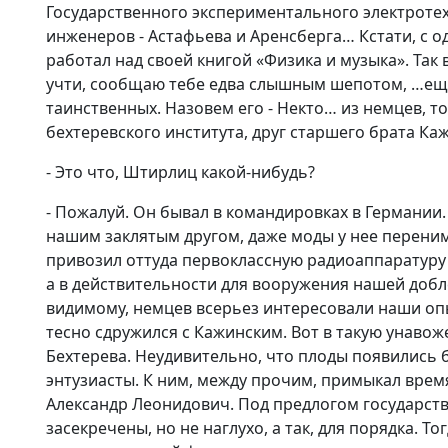
Государственного экспериментального электротехн
инженеров - Астафьева и Аренсберга… Кстати, с о
работал над своей книгой «Физика и музыка». Так 
учти, сообщаю тебе едва слышным шепотом, …еще
таинственных. Назовем его - Некто… из немцев, т
бехтеревского института, друг старшего брата Ка
- Это что, Штирлиц какой-нибудь?
- Пожалуй. Он бывал в командировках в Германии.
нашим заклятым другом, даже моды у нее перенима
привозил оттуда первоклассную радиоаппаратуру 
а в действительности для вооружения нашей добл
видимому, немцев всерьез интересовали наши оп
тесно сдружился с Кажинским. Вот в такую унав
Бехтерева. Неудивительно, что плоды появились 
энтузиасты. К ним, между прочим, примыкал врем
Александр Леонидович. Под предлогом государст
засекречены, но не наглухо, а так, для порядка. 