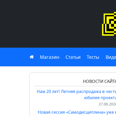
Главная
Магазин
Статьи
Тесты
Вид
НОВОСТИ САЙТ
Нам 20 лет! Летняя распродажа в чест
юбилея проект
27.06.202
Новая сессия «Самодисциплина» уже 