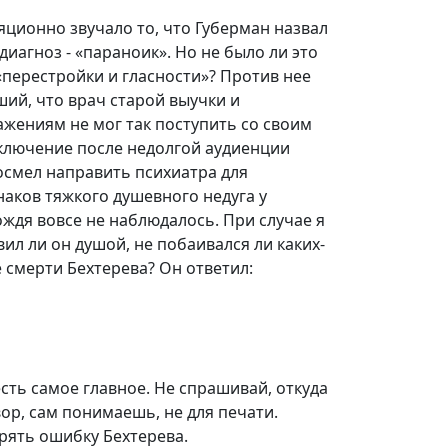
яционно звучало то, что Губерман назвал
диагноз - «параноик». Но не было ли это
перестройки и гласности»? Против нее
ший, что врач старой выучки и
жениям не мог так поступить со своим
аключение после недолгой аудиенции
осмел направить психиатра для
наков тяжкого душевного недуга у
ждя вовсе не наблюдалось. При случае я
ил ли он душой, не побаивался ли каких-
 смерти Бехтерева? Он ответил:
есть самое главное. Не спрашивай, откуда
вор, сам понимаешь, не для печати.
рять ошибку Бехтерева.