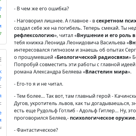
- В чем же его ошибка?
?
1
- Наговорил лишнее. А главное - в
секретном пси
м
создал себе же на погибель. Теперь смекай. Ты нед
7
рефлексологию
», читал «
Внушение и его роль 
тебя книжка Леонида Леонидовича Васильева «
Вн
интересовался гипнозом и знаешь об опытах Серг
о прошумевшей «
Биологической радиосвязи
» 
Е
Попробуй совместить эти работы с главной идеей
к
романа Александра Беляева «
Властелин мира
».
?
- Его-то я и не читал.
с
я
- Тем более… Так вот, там главный герой - Качинс
Дугов, укротитель львов, как ты догадываешься, 
с
есть еще Рудольф Готлиб - Адольф Гитлер… Ну, это 
е
проговорился Беляев,-
психологическое оружие
.
м
ы
- Фантастическое?