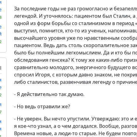
и
За последние годы не раз громогласно и безапелл
е
легендой. И уточнялось: пациентом был Сталин, а 
8
одной из форм борьбы со сталинизмом в период «
е
выступил, помнится, кто-то из ученых, напоминав
й
высочайшего уровня уже по нравственным сообра
2
пациентом. Ведь дать столь скоропалительное з
было бы полнейшим легкомыслием. Да и кто бы п
обследования генсека? К тому же каких-либо приз
сравнительно молодого, энергичного будущего во
Ы
спросил Игоря, с которым давно знаком, не покрив
м
либо сталинистов, развенчивая легенду о причине
е
- Я действительно так думаю.
2
я
- Но ведь отравили же?
7
- Не уверен. Вы нечто упустили. Утверждаю: это и 
м
я кое-что узнал, а о чем догадался. Вообще, разго
м
Времена новые, а люди-то старые. Не будем повто
1