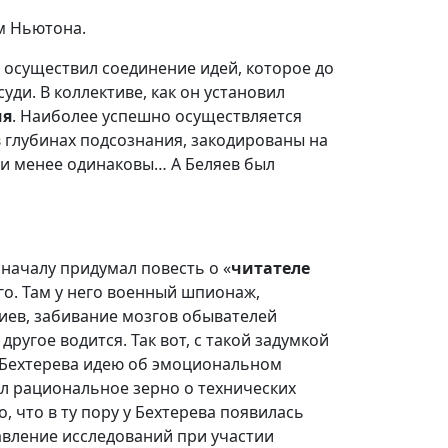
ом Ньютона.
 осуществил соединение идей, которое до
уди. В коллективе, как он установил
ия
. Наиболее успешно осуществляется
в глубинах подсознания, закодированы на
или менее одинаковы… А Беляев был
оначалу придумал повесть о «
читателе
го. Там у него военный шпионаж,
иев, забивание мозгов обывателей
другое водится. Так вот, с такой задумкой
т Бехтерева идею об эмоциональном
ил рациональное зерно о технических
ло, что в ту пору у Бехтерева появилась
вление исследований при участии