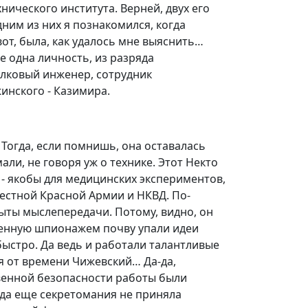
ического института. Верней, двух его
дним из них я познакомился, когда
вот, была, как удалось мне выяснить…
 одна личность, из разряда
олковый инженер, сотрудник
жинского - Казимира.
 Тогда, если помнишь, она оставалась
ли, не говоря уж о технике. Этот Некто
- якобы для медицинских экспериментов,
естной Красной Армии и НКВД. По-
ыты мыслепередачи. Потому, видно, он
оженную шпионажем почву упали идеи
быстро. Да ведь и работали талантливые
я от времени Чижевский… Да-да,
венной безопасности работы были
Тогда еще секретомания не приняла