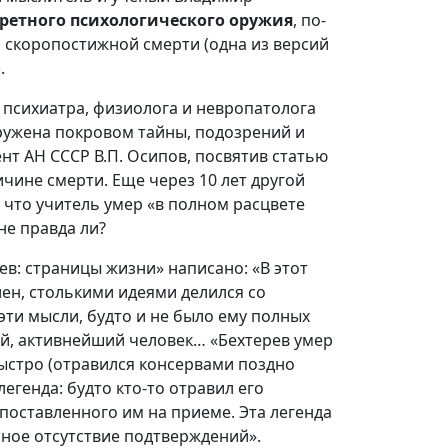
кретного психологического оружия
, по-
о скоропостижной смерти (одна из версий
.
 психиатра, физиолога и невропатолога
ужена по­кровом тайны, подозрений и
ент АН СССР В.П. Осипов, посвятив статью
чине смерти. Еще через 10 лет другой
 что учитель умер «в полном расцвете
не правда ли?
ев: страницы жизни» написано: «В этот
лен, столькими идеями делился со
эти мысли, будто и не было ему полных
ий, активнейший человек… «Бехтерев умер
ыстро (отравился консервами поздно
легенда: будто кто-то отравил его
поставленного им на приеме. Эта легенда
ное отсутствие подтверждений».