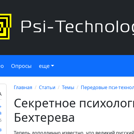
ео
Опросы
еще
Главная
Статьи
Темы
Передовые пси-техно
А
Секретное психолог
ь
Бехтерева
а
6
в
Теперь доподлинно известно, что великий русски