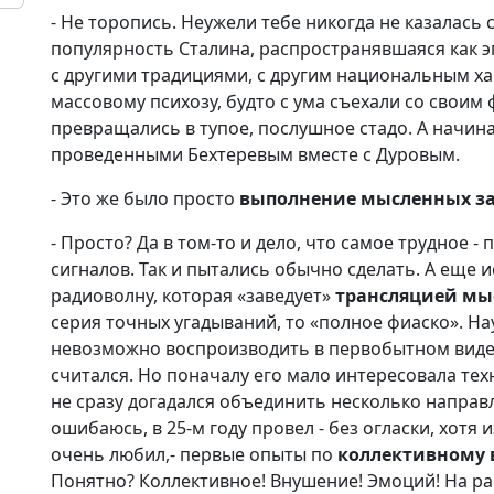
- Не торопись. Неужели тебе никогда не казалас
популярность Сталина, распространявшаяся как 
с другими традициями, с другим национальным ха
массовому психозу, будто с ума съехали со свои
превращались в тупое, послушное стадо. А начин
проведенными Бехтеревым вместе с Дуровым.
- Это же было просто
выполнение мысленных з
- Просто? Да в том-то и дело, что самое трудное 
сигналов. Так и пытались обычно сделать. А еще 
радиоволну, которая «заведует»
трансляцией мы
серия точных угадываний, то «полное фиаско». На
невозможно воспроизводить в первобытном виде. 
считался. Но поначалу его мало интересовала те
не сразу догадался объединить несколько направл
ошибаюсь, в 25-м году провел - без огласки, хотя
очень любил,- первые опыты по
коллективному 
Понятно? Коллективное! Внушение! Эмоций! На ра