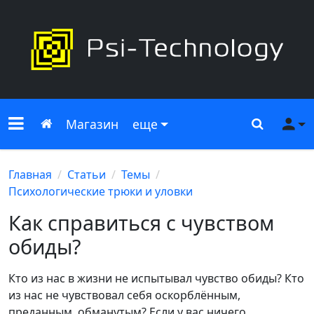
Меню сайта
Главная
Поиск
Ме
Магазин
еще
Главная
Статьи
Темы
Психологические трюки и уловки
Как справиться с чувством
обиды?
Кто из нас в жизни не испытывал чувство обиды? Кто
из нас не чувствовал себя оскорблённым,
преданным, обманутым? Если у вас ничего