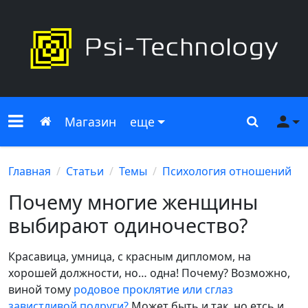
Меню сайта
Главная
Поиск
Ме
Магазин
еще
Главная
Статьи
Темы
Психология отношений
Почему многие женщины
выбирают одиночество?
Красавица, умница, с красным дипломом, на
хорошей должности, но… одна! Почему? Возможно,
виной тому
родовое проклятие или сглаз
завистливой подруги?
Может быть и так, но етсь и