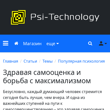
Меню сайта
Главная
Поиск
Ме
Магазин
еще
Главная
Статьи
Темы
Популярная психология
Здравая самооценка и
борьба с максимализмом
Безусловно, каждый думающий человек стремится
сегодня быть лучше, чем вчера. И одна из
важнейших ступеней на пути к
самосовершенствованию – это здравая самооценка.