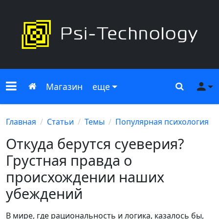
Меню сайта
Главная
Поиск
Ме
Магазин
еще
Главная
Статьи
Темы
Популярная психология
Откуда берутся суеверия?
Грустная правда о
происхождении наших
убеждений
В мире, где рациональность и логика, казалось бы,