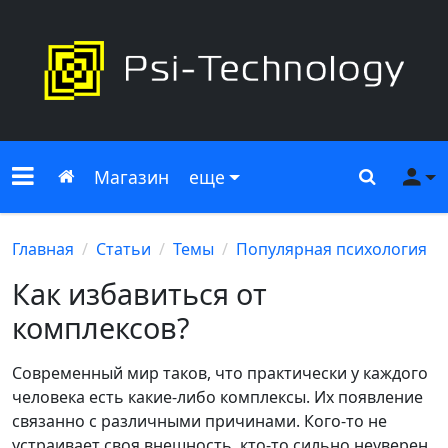
Меню сайта
Главная
Поиск
Ме
Магазин
еще
Главная
Статьи
Темы
Популярная психология
Как избавиться от
комплексов?
Современный мир таков, что практически у каждого
человека есть какие-либо комплексы. Их появление
связанно с различными причинами. Кого-то не
устраивает своя внешность, кто-то сильно неуверен