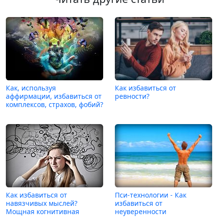
Как, используя
Как избавиться от
аффирмации, избавиться от
ревности?
комплексов, страхов, фобий?
Как избавиться от
Пси-технологии - Как
навязчивых мыслей?
избавиться от
Мощная когнитивная
неуверенности