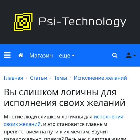
Меню сайта
Главная
Поиск
Ме
Магазин
еще
Главная
Статьи
Темы
Исполнение желаний
Вы слишком логичны для
исполнения своих желаний
Многие люди слишком логичны для
исполнения
своих желаний
, и это становится главным
препятствием на пути к их мечтам. Звучит
парадоксально, правда? Ведь нас с детства учили