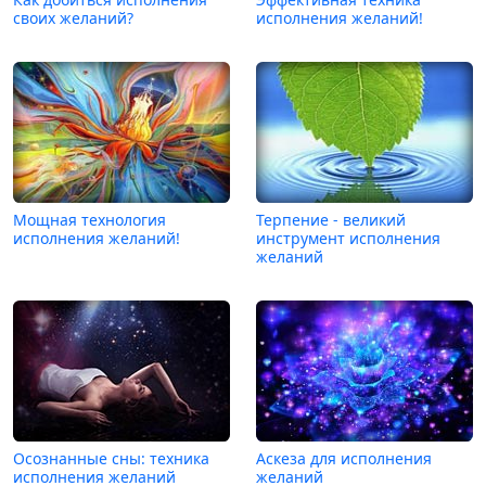
своих желаний?
исполнения желаний!
Мощная технология
Терпение - великий
исполнения желаний!
инструмент исполнения
желаний
Осознанные сны: техника
Аскеза для исполнения
исполнения желаний
желаний