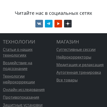
Читайте нас в социальных сетях
ТЕХНОЛОГИИ
МАГАЗИН
Статьи о наших
Суггестивные сессии
технологиях
Нейрокорректоры
Воздействие на
Медитация и релаксация
подсознание
Аутогенная тренировка
Технологии
Все товары
нейрокоррекции
Онлайн исследования
Противопоказания
Защитные установки