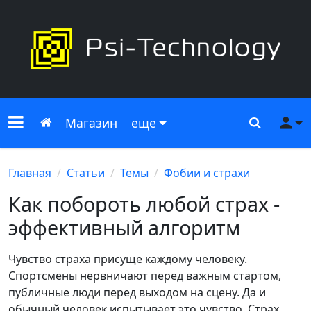
Меню сайта
Главная
Поиск
Ме
Магазин
еще
Главная
Статьи
Темы
Фобии и страхи
Как побороть любой страх -
эффективный алгоритм
Чувство страха присуще каждому человеку.
Спортсмены нервничают перед важным стартом,
публичные люди перед выходом на сцену. Да и
обычный человек испытывает это чувство. Страх