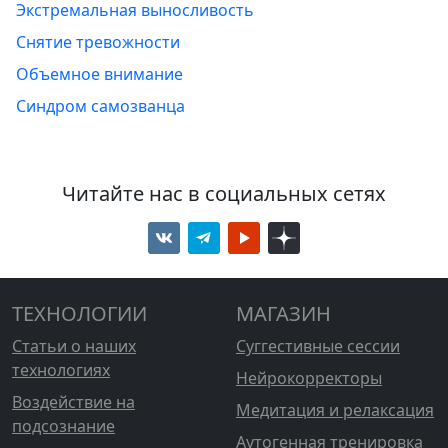
Экстремальная выносливость
Снятие тревожности
Объемное внимание
Синдром самозванца
Читайте нас в социальных сетях
ТЕХНОЛОГИИ
МАГАЗИН
Статьи о наших
Суггестивные сессии
технологиях
Нейрокорректоры
Воздействие на
Медитация и релаксация
подсознание
Аутогенная тренировка