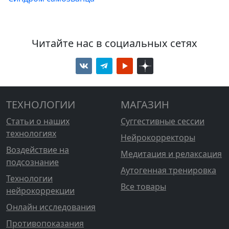
Читайте нас в социальных сетях
ТЕХНОЛОГИИ
МАГАЗИН
Статьи о наших
Суггестивные сессии
технологиях
Нейрокорректоры
Воздействие на
Медитация и релаксация
подсознание
Аутогенная тренировка
Технологии
Все товары
нейрокоррекции
Онлайн исследования
Противопоказания