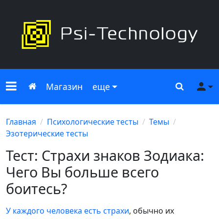
Меню сайта
Главная
Поиск
Ме
Магазин
еще
Главная
Психологические тесты
Темы
Эзотерические тесты
Тест: Страхи знаков Зодиака:
Чего Вы больше всего
боитесь?
У каждого человека есть страхи
, обычно их