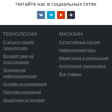
Читайте нас в социальных сетях
ТЕХНОЛОГИИ
МАГАЗИН
Статьи о наших
Суггестивные сессии
технологиях
Нейрокорректоры
Воздействие на
Медитация и релаксация
подсознание
Аутогенная тренировка
Технологии
Все товары
нейрокоррекции
Онлайн исследования
Противопоказания
Защитные установки