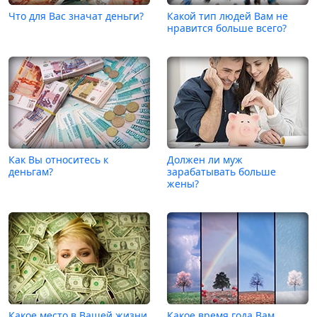
Что для Вас значат деньги?
Какой тип людей Вам не
нравится больше всего?
Как Вы относитесь к
Должен ли муж
деньгам?
зарабатывать больше
жены?
Какое место в Вашей жизни
Какое время года Вам