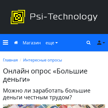
Меню сайта
Главная
Поиск
Ме
Магазин
еще
Главная
Интересные опросы
Онлайн опрос «Большие
деньги»
Можно ли заработать большие
деньги честным трудом?