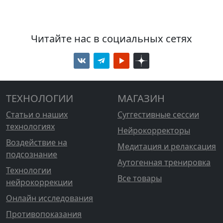
Читайте нас в социальных сетях
ТЕХНОЛОГИИ
МАГАЗИН
Статьи о наших
Суггестивные сессии
технологиях
Нейрокорректоры
Воздействие на
Медитация и релаксация
подсознание
Аутогенная тренировка
Технологии
Все товары
нейрокоррекции
Онлайн исследования
Противопоказания