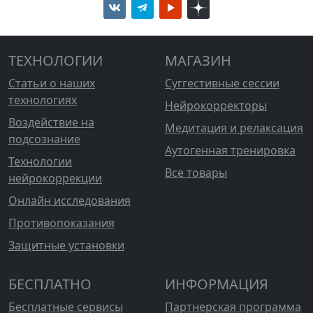
ТЕХНОЛОГИИ
МАГАЗИН
Статьи о наших
Суггестивные сессии
технологиях
Нейрокорректоры
Воздействие на
Медитация и релаксация
подсознание
Аутогенная тренировка
Технологии
Все товары
нейрокоррекции
Онлайн исследования
Противопоказания
Защитные установки
БЕСПЛАТНО
ИНФОРМАЦИЯ
Бесплатные сервисы
Партнерская программа