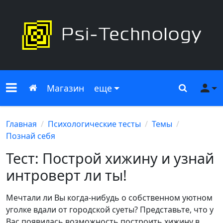
Меню сайта
Главная
Поиск
Ме
Магазин
еще
Главная
Психологические тесты
Темы
Познай себя
Тест: Построй хижину и узнай
интроверт ли ты!
Мечтали ли Вы когда-нибудь о собственном уютном
уголке вдали от городской суеты? Представьте, что у
Вас появилась возможность построить хижину в