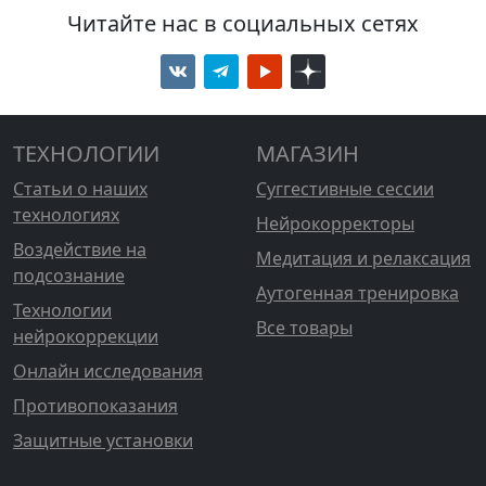
Читайте нас в социальных сетях
ТЕХНОЛОГИИ
МАГАЗИН
Статьи о наших
Суггестивные сессии
технологиях
Нейрокорректоры
Воздействие на
Медитация и релаксация
подсознание
Аутогенная тренировка
Технологии
Все товары
нейрокоррекции
Онлайн исследования
Противопоказания
Защитные установки