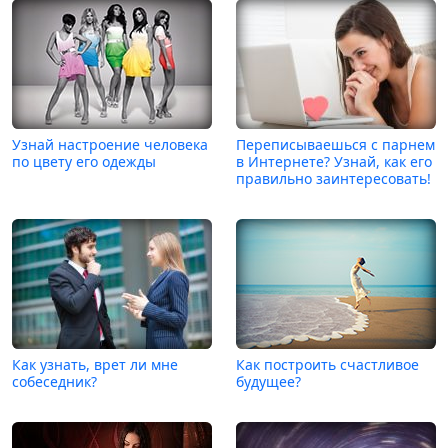
Узнай настроение человека
Переписываешься с парнем
по цвету его одежды
в Интернете? Узнай, как его
правильно заинтересовать!
Как узнать, врет ли мне
Как построить счастливое
собеседник?
будущее?