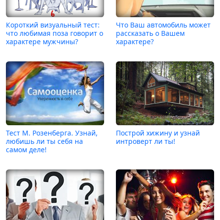
Короткий визуальный тест:
Что Ваш автомобиль может
что любимая поза говорит о
рассказать о Вашем
характере мужчины?
характере?
Тест М. Розенберга. Узнай,
Построй хижину и узнай
любишь ли ты себя на
интроверт ли ты!
самом деле!