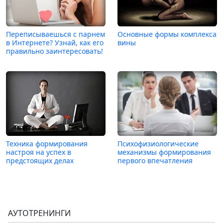
Переписываешься с парнем
Основные формы комплекса
в Интернете? Узнай, как его
вины
правильно заинтересовать!
Техника формирования
Психофизиологические
настроя на успех в
механизмы формирования
предстоящих делах
первого впечатления
АУТОТРЕНИНГИ