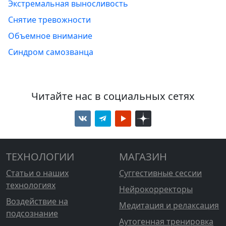
Экстремальная выносливость
Снятие тревожности
Объемное внимание
Синдром самозванца
Читайте нас в социальных сетях
ТЕХНОЛОГИИ
МАГАЗИН
Статьи о наших
Суггестивные сессии
технологиях
Нейрокорректоры
Воздействие на
Медитация и релаксация
подсознание
Аутогенная тренировка