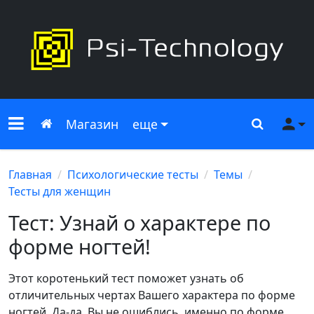
Меню сайта
Главная
Поиск
Ме
Магазин
еще
Главная
Психологические тесты
Темы
Тесты для женщин
Тест: Узнай о характере по
форме ногтей!
Этот коротенький тест поможет узнать об
отличительных чертах Вашего характера по форме
ногтей. Да-да, Вы не ошиблись, именно по форме