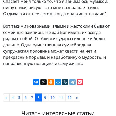
Спасает меня только то, что я занимаюсь музыкой,
пишу стихи, рисую – это мне возвращает силы.
Отдыхаю я от нее летом, когда она живет на даче".
Вот такими коварными, злыми и жестокими бывают
семейные вампиры. Не дай Бог иметь их всегда
рядом с собой. От близких удары сильнее и болят
дольше. Одна единственная сумасбродная
супружеская половина может свести на нет и
прекрасные порывы, и наработанную мудрость, и
направленную позицию, и саму жизнь.
«
4
5
6
7
8
9
10
11
12
»
Читать интересные статьи