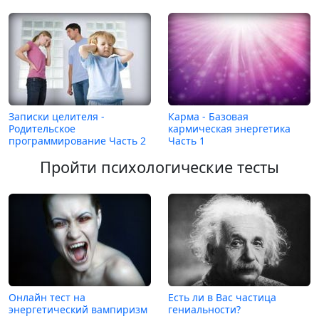
Записки целителя -
Карма - Базовая
Родительское
кармическая энергетика
программирование Часть 2
Часть 1
Пройти психологические тесты
Онлайн тест на
Есть ли в Вас частица
энергетический вампиризм
гениальности?