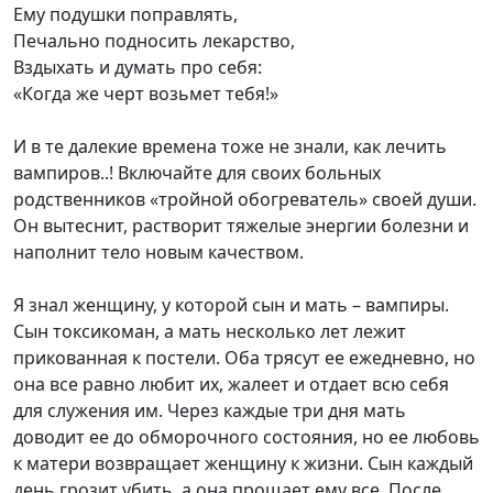
Ему подушки поправлять,
Печально подносить лекарство,
Вздыхать и думать про себя:
«Когда же черт возьмет тебя!»
И в те далекие времена тоже не знали, как лечить
вампиров..! Включайте для своих больных
родственников «тройной обогреватель» своей души.
Он вытеснит, растворит тяжелые энергии болезни и
наполнит тело новым качеством.
Я знал женщину, у которой сын и мать – вампиры.
Сын токсикоман, а мать несколько лет лежит
прикованная к постели. Оба трясут ее ежедневно, но
она все равно любит их, жалеет и отдает всю себя
для служения им. Через каждые три дня мать
доводит ее до обморочного состояния, но ее любовь
к матери возвращает женщину к жизни. Сын каждый
день грозит убить, а она прощает ему все. После