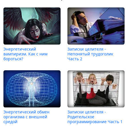
Энергетический
Записки целителя -
вампиризм. Как с ним
Непонятый трудоголик
бороться?
Часть 2
Энергетический обмен
Записки целителя -
организма с внешней
Родительское
средой
программирование Часть 1