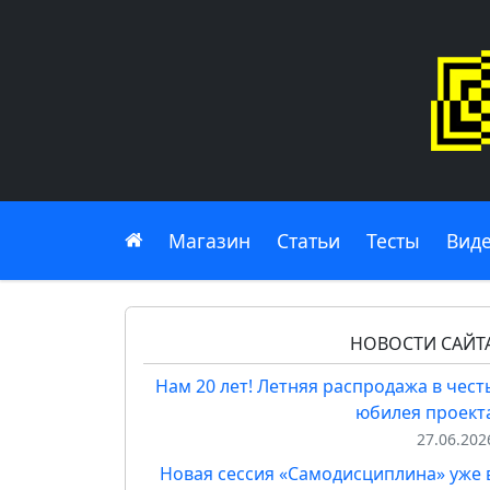
Главная
Магазин
Статьи
Тесты
Вид
НОВОСТИ САЙТ
Нам 20 лет! Летняя распродажа в чест
юбилея проект
27.06.202
Новая сессия «Самодисциплина» уже 