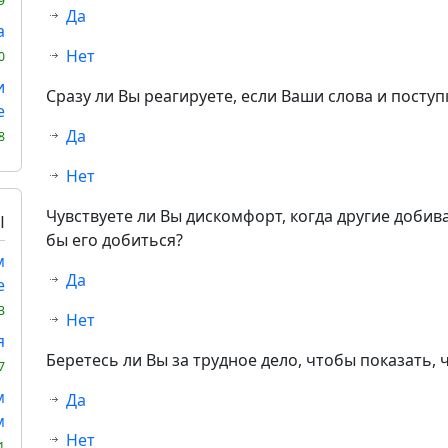
9
Да
а
Нет
0
и
Сразу ли Вы реагируете, если Ваши слова и посту
е
Да
8
Нет
Чувствуете ли Вы дискомфорт, когда другие добива
Ы
бы его добиться?
м
Да
е
3
Нет
я
Беретесь ли Вы за трудное дело, чтобы показать, 
7
м
Да
м
Нет
1