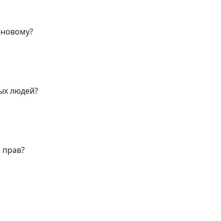
-новому?
ых людей?
 прав?