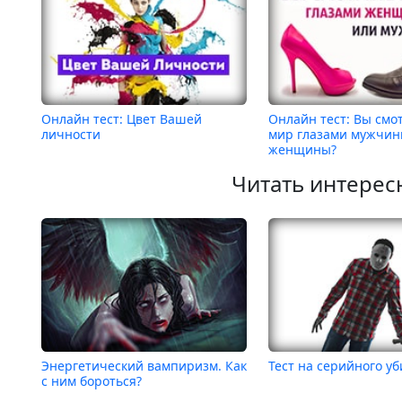
Онлайн тест: Цвет Вашей
Онлайн тест: Вы смо
личности
мир глазами мужчин
женщины?
Читать интерес
Энергетический вампиризм. Как
Тест на серийного у
с ним бороться?