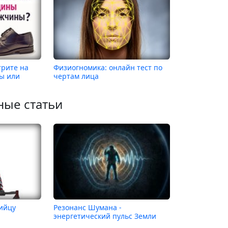
трите на
Физиогномика: онлайн тест по
ы или
чертам лица
ные статьи
бийцу
Резонанс Шумана -
энергетический пульс Земли