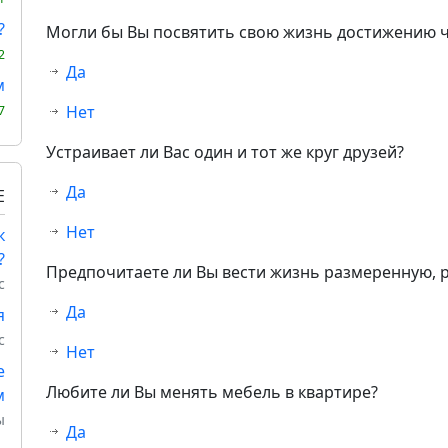
?
Могли бы Вы посвятить свою жизнь достижению 
2
Да
м
Нет
7
Устраивает ли Вас один и тот же круг друзей?
Да
Е
Нет
к
?
Предпочитаете ли Вы вести жизнь размеренную, 
с
Да
я
с
Нет
е
Любите ли Вы менять мебель в квартире?
м
ы
Да