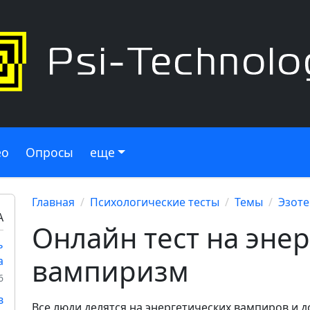
ео
Опросы
еще
Главная
Психологические тесты
Темы
Эзоте
А
Онлайн тест на эне
ь
вампиризм
а
6
в
Все люди делятся на энергетических вампиров и до