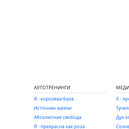
АУТОТРЕНИНГИ
МЕДИ
Я - королева бала
Х - п
Источник жизни
Туне
Абсолютная свобода
Дух о
Я - прекрасна как роза
Солн