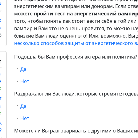
е
энергетическим вампирам или донорам. Если ответ
6
можете
пройти тест на энергетический вампи
р
того, чтобы понять как стоит вести себя в той ил
»
вампир и Вам это не очень нравится, то можно на
6
близкие Вам люди оценят это! Или, возможно, Вы д
несколько способов защиты от энергетического 
Подошла бы Вам профессия актера или политика?
И
Да
я
я
Нет
2
Раздражают ли Вас люди, которые стремятся одева
т
а
Да
4
Нет
к
?
Можете ли Вы разговаривать с другими о Ваших 