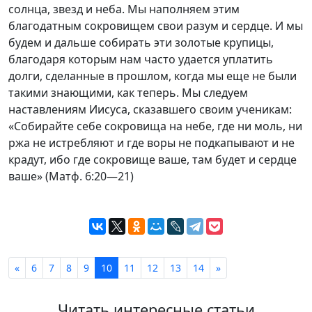
солнца, звезд и неба. Мы наполняем этим
благодатным сокровищем свои разум и сердце. И мы
будем и дальше собирать эти золотые крупицы,
благодаря которым нам часто удается уплатить
долги, сделанные в прошлом, когда мы еще не были
такими знающими, как теперь. Мы следуем
наставлениям Иисуса, сказавшего своим ученикам:
«Собирайте себе сокровища на небе, где ни моль, ни
ржа не истребляют и где воры не подкапывают и не
крадут, ибо где сокровище ваше, там будет и сердце
ваше» (Матф. 6:20—21)
«
6
7
8
9
10
11
12
13
14
»
Читать интересные статьи