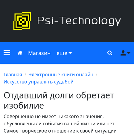
Меню сайта
Главная
Поиск
Ме
Магазин
еще
Главная
Электронные книги онлайн
Искусство управлять судьбой
Отдавший долги обретает
изобилие
Совершенно не имеет никакого значения,
обусловлены ли события вашей жизни или нет.
Самое творческое отношение к своей ситуации