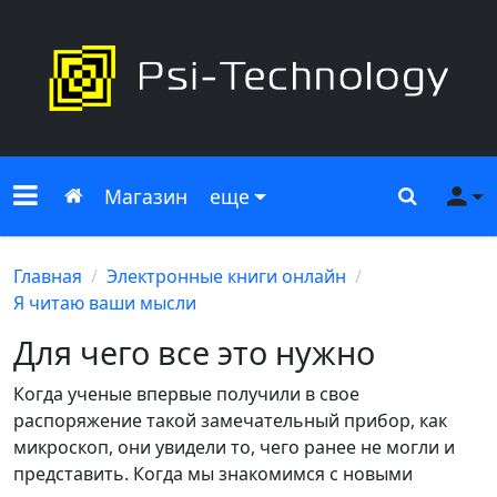
Меню сайта
Главная
Поиск
Ме
Магазин
еще
Главная
Электронные книги онлайн
Я читаю ваши мысли
Для чего все это нужно
Когда ученые впервые получили в свое
распоряжение такой замечательный прибор, как
микроскоп, они увидели то, чего ранее не могли и
представить. Когда мы знакомимся с новыми