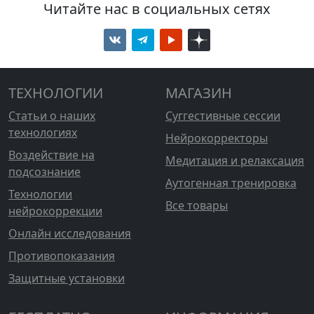
Читайте нас в социальных сетях
ТЕХНОЛОГИИ
МАГАЗИН
Статьи о наших
Суггестивные сессии
технологиях
Нейрокорректоры
Воздействие на
Медитация и релаксация
подсознание
Аутогенная тренировка
Технологии
Все товары
нейрокоррекции
Онлайн исследования
Противопоказания
Защитные установки