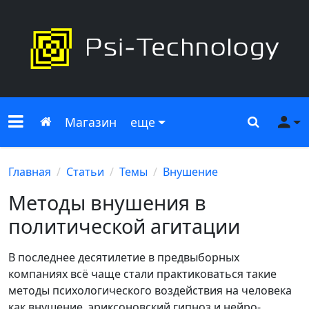
Меню сайта
Главная
Поиск
Ме
Магазин
еще
Главная
Статьи
Темы
Внушение
Методы внушения в
политической агитации
В последнее десятилетие в предвыборных
компаниях всё чаще стали практиковаться такие
методы психологического воздействия на человека
как внушение, эриксоновский гипноз и нейро-