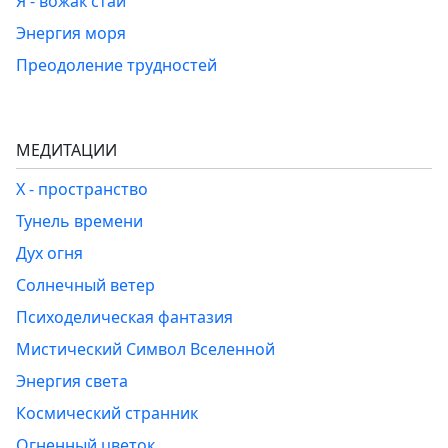
Я - вожак стаи
Энергия моря
Преодоление трудностей
МЕДИТАЦИИ
Х - пространство
Тунель времени
Дух огня
Солнечный ветер
Психоделическая фантазия
Мистический Символ Вселенной
Энергия света
Космический странник
Огненный цветок