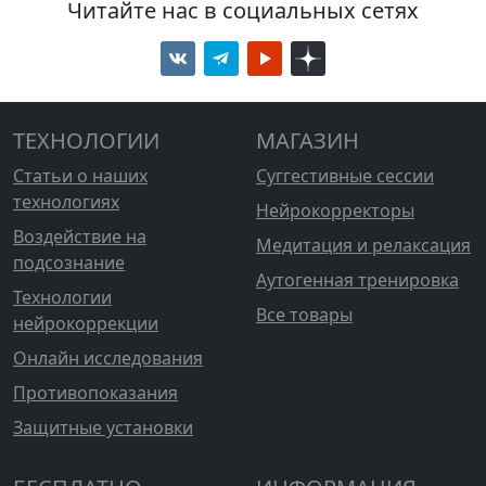
Читайте нас в социальных сетях
ТЕХНОЛОГИИ
МАГАЗИН
Статьи о наших
Суггестивные сессии
технологиях
Нейрокорректоры
Воздействие на
Медитация и релаксация
подсознание
Аутогенная тренировка
Технологии
Все товары
нейрокоррекции
Онлайн исследования
Противопоказания
Защитные установки