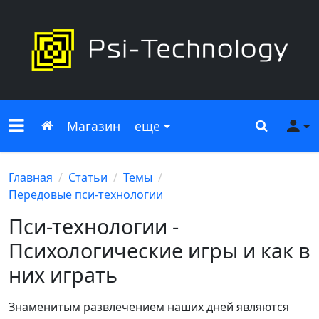
Меню сайта
Главная
Поиск
Ме
Магазин
еще
Главная
Статьи
Темы
Передовые пси-технологии
Пси-технологии -
Психологические игры и как в
них играть
Знаменитым развлечением наших дней являются