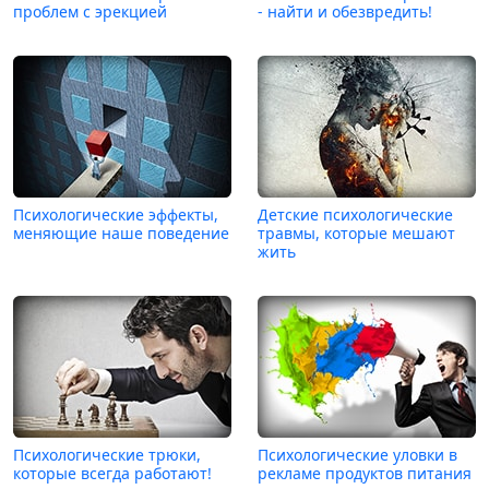
проблем с эрекцией
- найти и обезвредить!
Психологические эффекты,
Детские психологические
меняющие наше поведение
травмы, которые мешают
жить
Психологические трюки,
Психологические уловки в
которые всегда работают!
рекламе продуктов питания