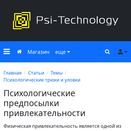
Меню сайта
Главная
Поиск
Ме
Магазин
еще
Главная
Статьи
Темы
Психологические трюки и уловки
Психологические
предпосылки
привлекательности
Физическая привлекательность является одной из