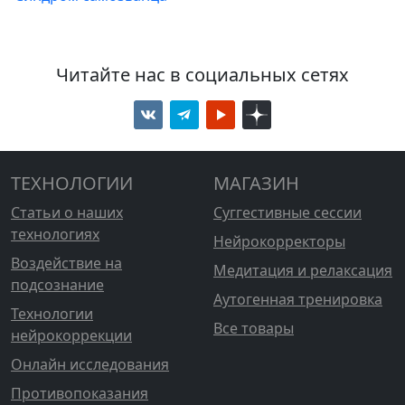
Читайте нас в социальных сетях
ТЕХНОЛОГИИ
МАГАЗИН
Статьи о наших
Суггестивные сессии
технологиях
Нейрокорректоры
Воздействие на
Медитация и релаксация
подсознание
Аутогенная тренировка
Технологии
Все товары
нейрокоррекции
Онлайн исследования
Противопоказания