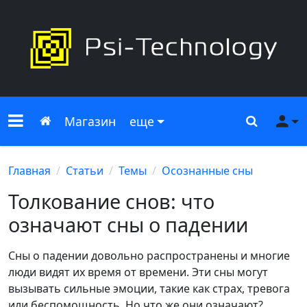
Меню сайта
Главная
Поиск
Ме
Магазин
еще
Главная
Статьи
Темы
Осознанные сны
Толкование снов: что
означают сны о падении
Сны о падении довольно распространены и многие
люди видят их время от времени. Эти сны могут
вызывать сильные эмоции, такие как страх, тревога
или беспомощность. Но что же они означают?