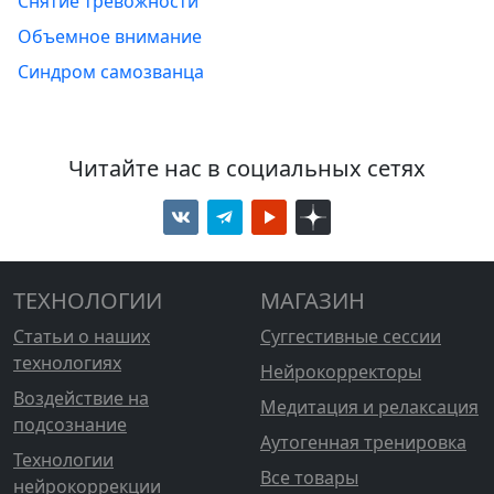
Снятие тревожности
Объемное внимание
Синдром самозванца
Читайте нас в социальных сетях
ТЕХНОЛОГИИ
МАГАЗИН
Статьи о наших
Суггестивные сессии
технологиях
Нейрокорректоры
Воздействие на
Медитация и релаксация
подсознание
Аутогенная тренировка
Технологии
Все товары
нейрокоррекции