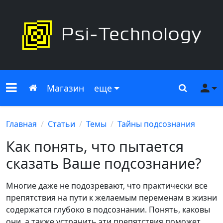
Меню сайта
Главная
Поиск
Ме
Магазин
еще
Главная
Статьи
Темы
Тайны подсознания
Как понять, что пытается
сказать Ваше подсознание?
Многие даже не подозревают, что практически все
препятствия на пути к желаемым переменам в жизни
содержатся глубоко в подсознании. Понять, каковы
они, а также устранить эти препятствия поможет