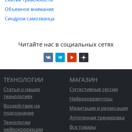
Объемное внимание
Синдром самозванца
Читайте нас в социальных сетях
ТЕХНОЛОГИИ
МАГАЗИН
Статьи о наших
Суггестивные сессии
технологиях
Нейрокорректоры
Воздействие на
Медитация и релаксация
подсознание
Аутогенная тренировка
Технологии
Все товары
нейрокоррекции