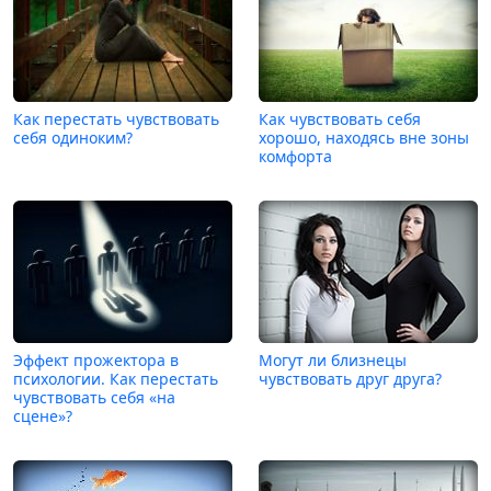
Как перестать чувствовать
Как чувствовать себя
себя одиноким?
хорошо, находясь вне зоны
комфорта
Эффект прожектора в
Могут ли близнецы
психологии. Как перестать
чувствовать друг друга?
чувствовать себя «на
сцене»?