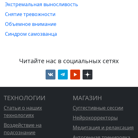
Экстремальная выносливость
Снятие тревожности
Объемное внимание
Синдром самозванца
Читайте нас в социальных сетях
ТЕХНОЛОГИИ
МАГАЗИН
Статьи о наших
Суггестивные сессии
технологиях
Нейрокорректоры
Воздействие на
Медитация и релаксация
подсознание
Аутогенная тренировка