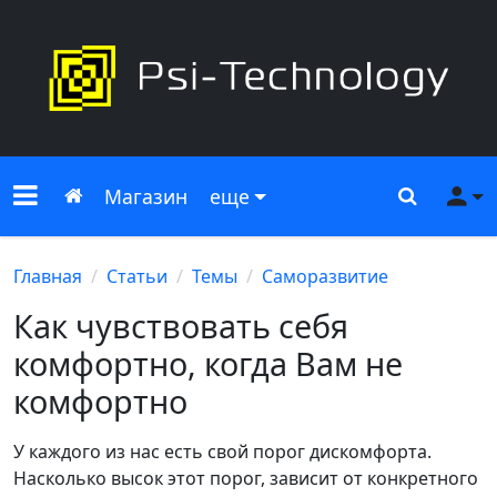
Меню сайта
Главная
Поиск
Ме
Магазин
еще
Главная
Статьи
Темы
Саморазвитие
Как чувствовать себя
комфортно, когда Вам не
комфортно
У каждого из нас есть свой порог дискомфорта.
Насколько высок этот порог, зависит от конкретного