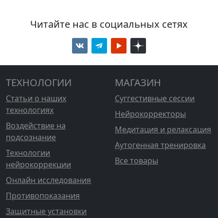
Читайте нас в социальных сетях
ТЕХНОЛОГИИ
МАГАЗИН
Статьи о наших
Суггестивные сессии
технологиях
Нейрокорректоры
Воздействие на
Медитация и релаксация
подсознание
Аутогенная тренировка
Технологии
Все товары
нейрокоррекции
Онлайн исследования
Противопоказания
Защитные установки