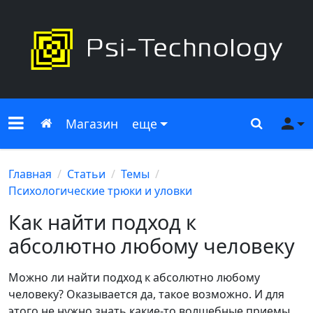
Меню сайта
Главная
Поиск
Ме
Магазин
еще
Главная
Статьи
Темы
Психологические трюки и уловки
Как найти подход к
абсолютно любому человеку
Можно ли найти подход к абсолютно любому
человеку? Оказывается да, такое возможно. И для
этого не нужно знать какие-то волшебные приемы.