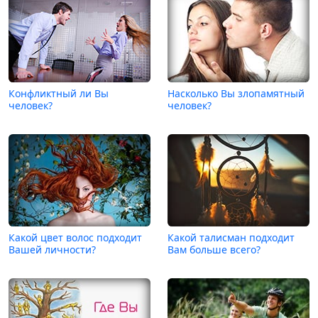
Конфликтный ли Вы
Насколько Вы злопамятный
человек?
человек?
Какой цвет волос подходит
Какой талисман подходит
Вашей личности?
Вам больше всего?