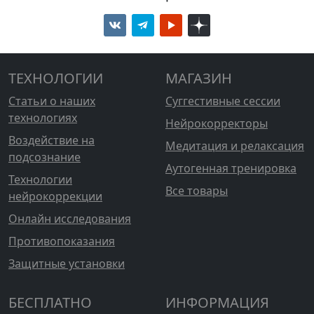
ТЕХНОЛОГИИ
МАГАЗИН
Статьи о наших
Суггестивные сессии
технологиях
Нейрокорректоры
Воздействие на
Медитация и релаксация
подсознание
Аутогенная тренировка
Технологии
Все товары
нейрокоррекции
Онлайн исследования
Противопоказания
Защитные установки
БЕСПЛАТНО
ИНФОРМАЦИЯ