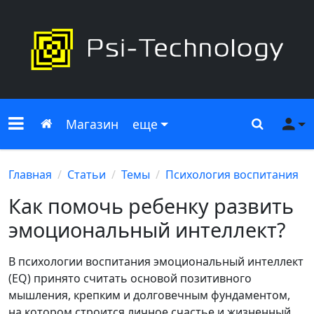
Меню сайта
Главная
Поиск
Ме
Магазин
еще
Главная
Статьи
Темы
Психология воспитания
Как помочь ребенку развить
эмоциональный интеллект?
В психологии воспитания эмоциональный интеллект
(EQ) принято считать основой позитивного
мышления, крепким и долговечным фундаментом,
на котором строится личное счастье и жизненный