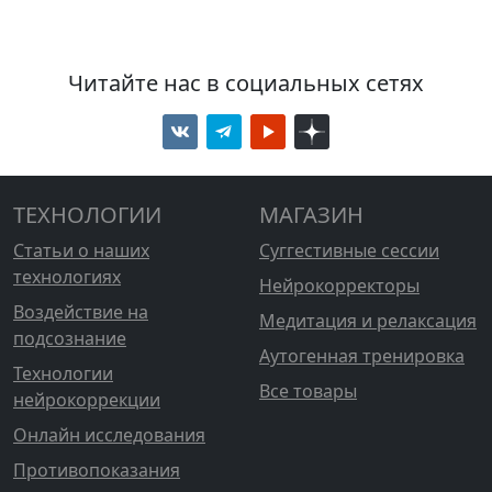
Читайте нас в социальных сетях
ТЕХНОЛОГИИ
МАГАЗИН
Статьи о наших
Суггестивные сессии
технологиях
Нейрокорректоры
Воздействие на
Медитация и релаксация
подсознание
Аутогенная тренировка
Технологии
Все товары
нейрокоррекции
Онлайн исследования
Противопоказания