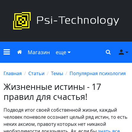
Меню сайта
Главная
Поиск
Ме
Магазин
еще
Главная
Статьи
Темы
Популярная психология
Жизненные истины - 17
правил для счастья!
Подводя итог своей собственной жизни, каждый
человек поневоле осознает целый ряд истин, то есть
неких аксиом, правоту которых нет никакой
необходимости доказывать. Ах, если бы
знать все