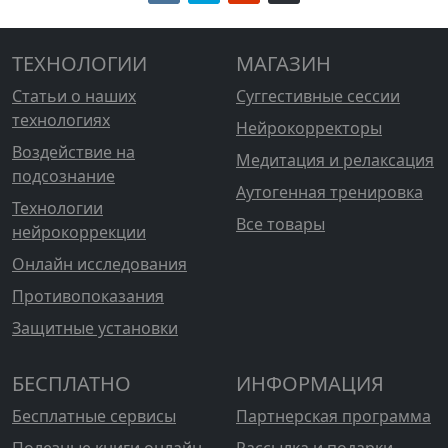
ТЕХНОЛОГИИ
МАГАЗИН
Статьи о наших
Суггестивные сессии
технологиях
Нейрокорректоры
Воздействие на
Медитация и релаксация
подсознание
Аутогенная тренировка
Технологии
Все товары
нейрокоррекции
Онлайн исследования
Противопоказания
Защитные установки
БЕСПЛАТНО
ИНФОРМАЦИЯ
Бесплатные сервисы
Партнерская программа