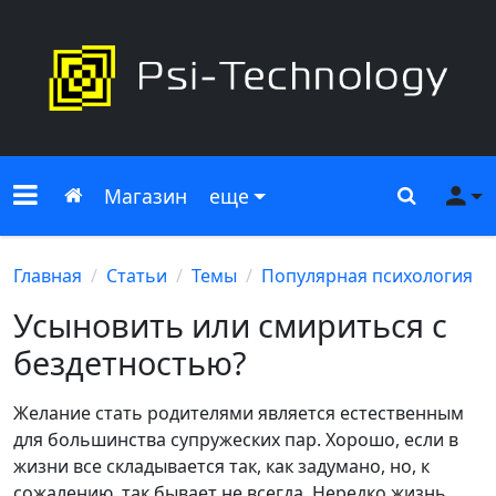
Меню сайта
Главная
Поиск
Ме
Магазин
еще
Главная
Статьи
Темы
Популярная психология
Усыновить или смириться с
бездетностью?
Желание стать родителями является естественным
для большинства супружеских пар. Хорошо, если в
жизни все складывается так, как задумано, но, к
сожалению, так бывает не всегда. Нередко жизнь