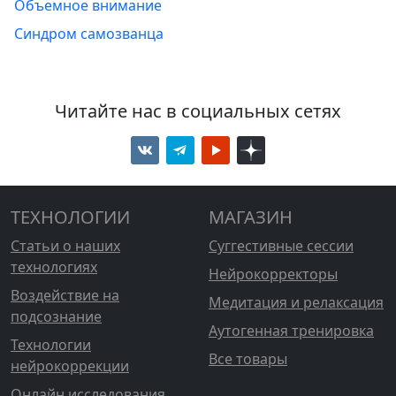
Объемное внимание
Синдром самозванца
Читайте нас в социальных сетях
ТЕХНОЛОГИИ
МАГАЗИН
Статьи о наших
Суггестивные сессии
технологиях
Нейрокорректоры
Воздействие на
Медитация и релаксация
подсознание
Аутогенная тренировка
Технологии
Все товары
нейрокоррекции
Онлайн исследования