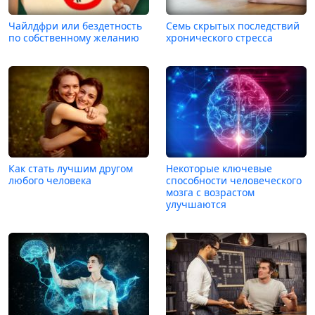
Чайлдфри или бездетность
Семь скрытых последствий
по собственному желанию
хронического стресса
Как стать лучшим другом
Некоторые ключевые
любого человека
способности человеческого
мозга с возрастом
улучшаются