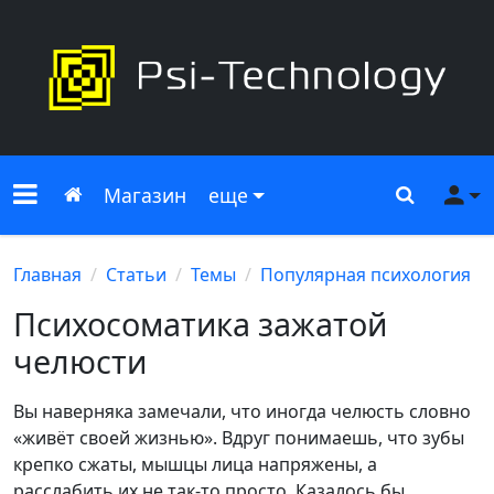
Меню сайта
Главная
Поиск
Ме
Магазин
еще
Главная
Статьи
Темы
Популярная психология
Психосоматика зажатой
челюсти
Вы наверняка замечали, что иногда челюсть словно
«живёт своей жизнью». Вдруг понимаешь, что зубы
крепко сжаты, мышцы лица напряжены, а
расслабить их не так-то просто. Казалось бы,