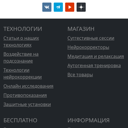
ТЕХНОЛОГИИ
МАГАЗИН
Статьи о наших
Суггестивные сессии
технологиях
Нейрокорректоры
Воздействие на
Медитация и релаксация
подсознание
Аутогенная тренировка
Технологии
Все товары
нейрокоррекции
Онлайн исследования
Противопоказания
Защитные установки
БЕСПЛАТНО
ИНФОРМАЦИЯ