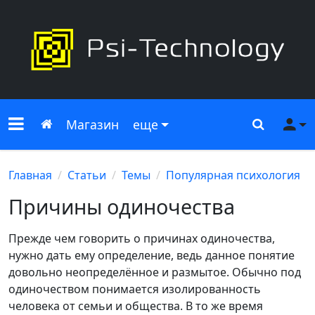
Меню сайта
Главная
Поиск
Ме
Магазин
еще
Главная
Статьи
Темы
Популярная психология
Причины одиночества
Прежде чем говорить о причинах одиночества,
нужно дать ему определение, ведь данное понятие
довольно неопределённое и размытое. Обычно под
одиночеством понимается изолированность
человека от семьи и общества. В то же время