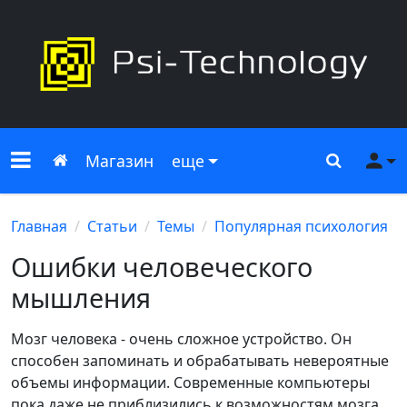
Меню сайта
Главная
Поиск
Ме
Магазин
еще
Главная
Статьи
Темы
Популярная психология
Ошибки человеческого
мышления
Мозг человека - очень сложное устройство. Он
способен запоминать и обрабатывать невероятные
объемы информации. Современные компьютеры
пока даже не приблизились к возможностям мозга.