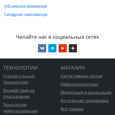
Объемное внимание
Синдром самозванца
Читайте нас в социальных сетях
ТЕХНОЛОГИИ
МАГАЗИН
Статьи о наших
Суггестивные сессии
технологиях
Нейрокорректоры
Воздействие на
Медитация и релаксация
подсознание
Аутогенная тренировка
Технологии
Все товары
нейрокоррекции