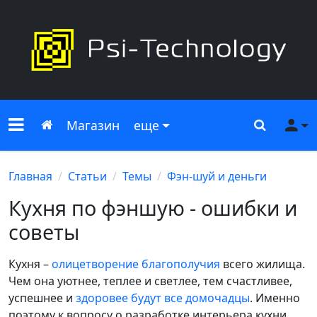
Меню сайта
Главная
Поиск
Ме
Магазин
еще
Главная
Статьи
Темы
Фэн-шуй и деньги
Кухня по фэншую - ошибки и
советы
Кухня –
олицетворение благополучия
всего жилища.
Чем она уютнее, теплее и светлее, тем счастливее,
успешнее и
здоровее будут все домочадцы
. Именно
поэтому к вопросу о разработке интерьера кухни