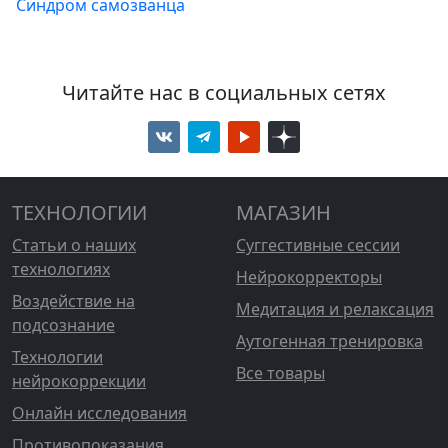
Синдром самозванца
Читайте нас в социальных сетях
ТЕХНОЛОГИИ
МАГАЗИН
Статьи о наших
Суггестивные сессии
технологиях
Нейрокорректоры
Воздействие на
Медитация и релаксация
подсознание
Аутогенная тренировка
Технологии
Все товары
нейрокоррекции
Онлайн исследования
Противопоказания