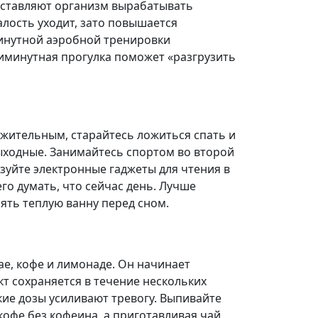
аставляют организм вырабатывать
алость уходит, зато повышается
инутной аэробной тренировки
тиминутная прогулка поможет «разгрузить
жительным, старайтесь ложиться спать и
выходные. Занимайтесь спортом во второй
зуйте электронные гаджеты для чтения в
его думать, что сейчас день. Лучше
ять теплую ванну перед сном.
ае, кофе и лимонаде. Он начинает
кт сохраняется в течение нескольких
кие дозы усиливают тревогу. Выпивайте
офе без кофеина, а приготавливая чай,