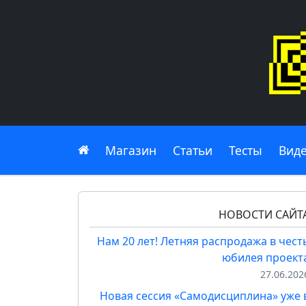
Главная
Магазин
Статьи
Тесты
Вид
НОВОСТИ САЙТ
Нам 20 лет! Летняя распродажа в чест
юбилея проект
27.06.202
Новая сессия «Самодисциплина» уже 