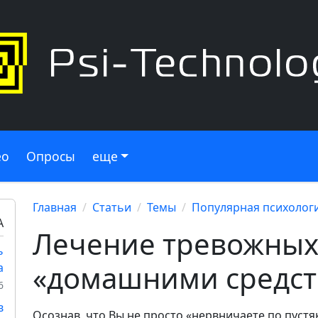
ео
Опросы
еще
Главная
Статьи
Темы
Популярная психолог
А
Лечение тревожных
ь
«домашними средс
а
6
в
Осознав, что Вы не просто «нервничаете по пустя