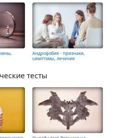
чины,
Андрофобия - признаки,
симптомы, лечение
ческие тесты
ревожности
Онлайн тест Роршаха на