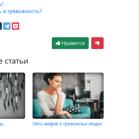
ь!
ь и тревожность?
Нравится
е статьи
ы,
Пять мифов о тревожных людях