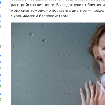
е
расстройства личности, Вы вздохнули с облегчени
6
моих симптомов». Но поставить диагноз — полдела
р
с хроническим беспокойством.
»
6
И
т
а
4
к
?
8
а
0