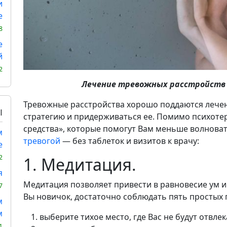
и
е
8
е
й
2
Лечение тревожных расстройств
Тревожные расстройства хорошо поддаются лече
Ы
стратегию и придерживаться ее. Помимо психоте
средства», которые помогут Вам меньше волноват
м
тревогой
— без таблеток и визитов к врачу:
е
2
1. Медитация.
я
Медитация позволяет привести в равновесие ум и 
7
Вы новичок, достаточно соблюдать пять простых 
м
м
выберите тихое место, где Вас не будут отвле
1