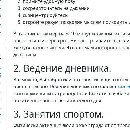
примите удобную позу
сосредоточьтесь на дыхании
?
сконцентрируйтесь
1
откройте разум, позволяя мыслям приходить 
м
7
Установите таймер на 5–10 минут и закройте глаза
нос, а выдохи через рот. Не расстраивайтесь, если
«лезут» разные мысли. Это нормально: просто ка
дыханием.
Е
2. Ведение дневника.
к
?
Возможно, Вы забросили это занятие еще в школе
с
очень полезно. Ведение дневника позволяет
высв
я
самым уменьшить тревогу. Если Вы хотите избави
с
позитивные впечатления каждого дня.
е
3. Занятия спортом.
м
ы
Физически активные люди реже страдают от тревог