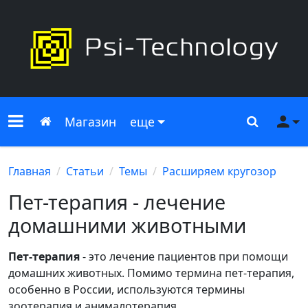
Меню сайта
Главная
Поиск
Ме
Магазин
еще
Главная
Статьи
Темы
Расширяем кругозор
Пет-терапия - лечение
домашними животными
Пет-терапия
- это лечение пациентов при помощи
домашних животных. Помимо термина пет-терапия,
особенно в России, используются термины
зоотерапия и анималотерапия.