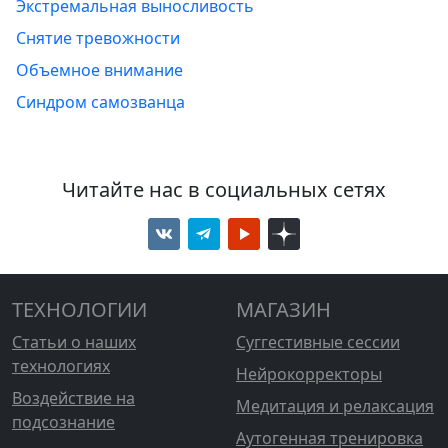
Экстремальная выносливость
Снятие тревожности
Объемное внимание
Синдром самозванца
Читайте нас в социальных сетях
ТЕХНОЛОГИИ
МАГАЗИН
Статьи о наших
Суггестивные сессии
технологиях
Нейрокорректоры
Воздействие на
Медитация и релаксация
подсознание
Аутогенная тренировка