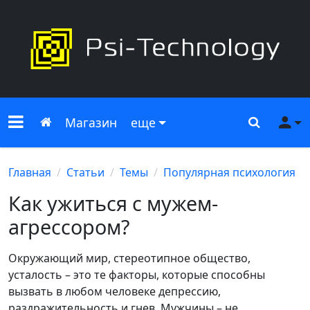
Меню сайта
Главная
Поиск
Ме
Магазин
еще
Главная
Статьи
Темы
Популярная психология
Как ужиться с мужем-
агрессором?
Окружающий мир, стереотипное общество,
усталость – это те факторы, которые способны
вызвать в любом человеке депрессию,
раздражительность и гнев. Мужчины – не