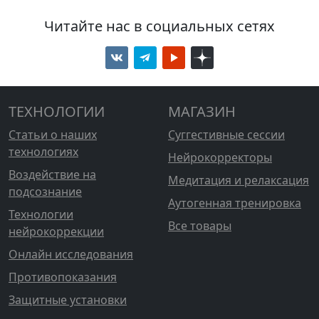
Читайте нас в социальных сетях
ТЕХНОЛОГИИ
МАГАЗИН
Статьи о наших
Суггестивные сессии
технологиях
Нейрокорректоры
Воздействие на
Медитация и релаксация
подсознание
Аутогенная тренировка
Технологии
Все товары
нейрокоррекции
Онлайн исследования
Противопоказания
Защитные установки