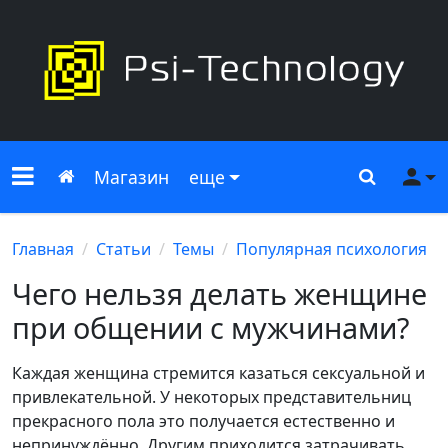
Меню сайта
Главная
Поиск
Ме
Магазин
еще
Главная
Статьи
Темы
Популярная психология
Чего нельзя делать женщине
при общении с мужчинами?
Каждая женщина стремится казаться сексуальной и
привлекательной. У некоторых представительниц
прекрасного пола это получается естественно и
непринуждённо. Другим приходится затрачивать