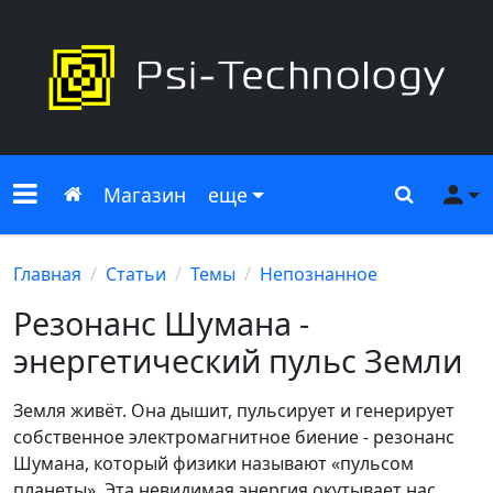
Меню сайта
Главная
Поиск
Ме
Магазин
еще
Главная
Статьи
Темы
Непознанное
Резонанс Шумана -
энергетический пульс Земли
Земля живёт. Она дышит, пульсирует и генерирует
собственное электромагнитное биение - резонанс
Шумана, который физики называют «пульсом
планеты». Эта невидимая энергия окутывает нас