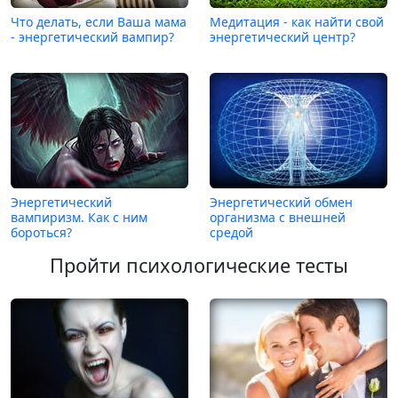
Что делать, если Ваша мама
Медитация - как найти свой
- энергетический вампир?
энергетический центр?
Энергетический
Энергетический обмен
вампиризм. Как с ним
организма с внешней
бороться?
средой
Пройти психологические тесты