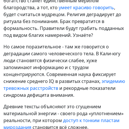
богатство станет единственным мерилом
благородства, а тот, кто
умеет красиво говорить
,
будет считаться мудрецом. Религия деградирует до
ритуала без понимания. Брак превратится в
формальность. Правители будут грабить подданных
под видом благих намерений. Узнаёте?
Но самое поразительное - там же говорится о
деградации самого человеческого тела. В Кали-югу
люди становятся физически слабее, хуже
запоминают информацию и с трудом
концентрируются. Современная наука фиксирует
снижение среднего IQ в развитых странах,
эпидемию
тревожных расстройств
и рекордные показатели
синдрома дефицита внимания.
Древние тексты объясняют это сгущением
материальной энергии - своего рода «уплотнением»
реальности, при котором
доступ к тонким пластам
мироздания
становится всё сложнее.