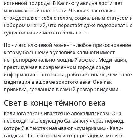
истинной природы. В Кали-югу авидья достигает
максимальной плотности. Человек настолько
отождествляет себя с телом, социальным статусом и
набором мнений, что перестаёт даже подозревать о
существовании чего-то большего.
Но - и это ключевой момент - любое прикосновение
к этому большему в условиях Кали-юги имеет
непропорционально мощный эффект. Медитация,
практикуемая в современном городе среди
информационного хаоса, работает иначе, чем та же
медитация в ашраме золотого века. Она как
прививка, сделанная в самый разгар эпидемии.
Свет в конце тёмного века
Кали-юга заканчивается не апокалипсисом. Она
переходит в следующую Сатья-югу через период,
который в текстах называют «сумерками» - Кали-
сандхья. По некоторым интерпретациям, мы уже