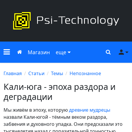
Меню сайта
Главная
Поиск
Ме
Магазин
еще
Главная
Статьи
Темы
Непознанное
Кали-юга - эпоха раздора и
деградации
Мы живём в эпоху, которую
древние мудрецы
назвали Кали-югой - тёмным веком раздора,
забвения и духовного упадка. Они предсказали это
тысячелетия назад с поразительной точностью.