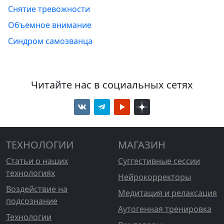
Снятие тревожности
Объемное внимание
Синдром самозванца
Читайте нас в социальных сетях
ТЕХНОЛОГИИ
МАГАЗИН
Статьи о наших
Суггестивные сессии
технологиях
Нейрокорректоры
Воздействие на
Медитация и релаксация
подсознание
Аутогенная тренировка
Технологии