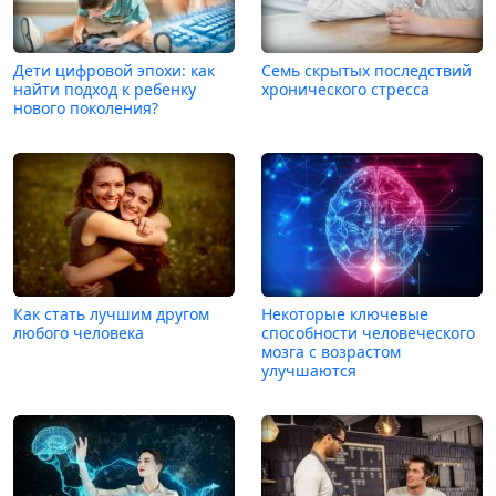
Дети цифровой эпохи: как
Семь скрытых последствий
найти подход к ребенку
хронического стресса
нового поколения?
Как стать лучшим другом
Некоторые ключевые
любого человека
способности человеческого
мозга с возрастом
улучшаются