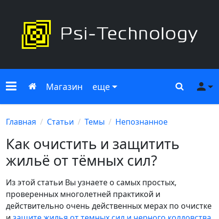
Меню сайта
Главная
Поиск
Ме
Магазин
еще
Главная
Статьи
Темы
Непознанное
Как очистить и защитить
жильё от тёмных сил?
Из этой статьи Вы узнаете о самых простых,
проверенных многолетней практикой и
действительно очень действенных мерах по очистке
и
защите жилья от темных сил и черного колдовства
.