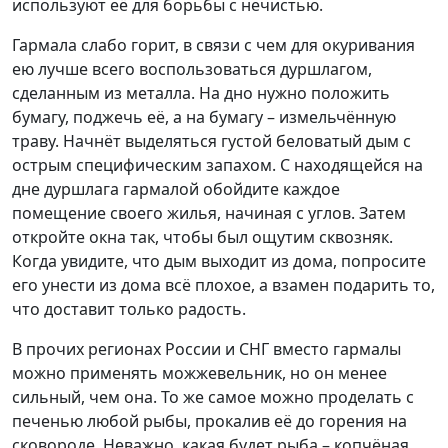
используют её для борьбы с нечистью.
Гармала слабо горит, в связи с чем для окуривания
ею лучше всего воспользоваться дуршлагом,
сделанным из металла. На дно нужно положить
бумагу, поджечь её, а на бумагу – измельчённую
траву. Начнёт выделяться густой беловатый дым с
острым специфическим запахом. С находящейся на
дне дуршлага гармалой обойдите каждое
помещение своего жилья, начиная с углов. Затем
откройте окна так, чтобы был ощутим сквозняк.
Когда увидите, что дым выходит из дома, попросите
его унести из дома всё плохое, а взамен подарить то,
что доставит только радость.
В прочих регионах России и СНГ вместо гармалы
можно применять можжевельник, но он менее
сильный, чем она. То же самое можно проделать с
печенью любой рыбы, прокалив её до горения на
сковороде. Неважно, какая будет рыба – копчёная,