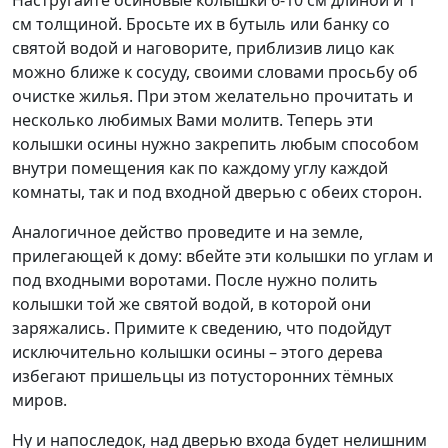
Настругайте осиновые колышки 6-10 см длиной и 1
см толщиной. Бросьте их в бутыль или банку со
святой водой и наговорите, приблизив лицо как
можно ближе к сосуду, своими словами просьбу об
очистке жилья. При этом желательно прочитать и
несколько любимых Вами молитв. Теперь эти
колышки осины нужно закрепить любым способом
внутри помещения как по каждому углу каждой
комнаты, так и под входной дверью с обеих сторон.
Аналогичное действо проведите и на земле,
прилегающей к дому: вбейте эти колышки по углам и
под входными воротами. После нужно полить
колышки той же святой водой, в которой они
заряжались. Примите к сведению, что подойдут
исключительно колышки осины – этого дерева
избегают пришельцы из потусторонних тёмных
миров.
Ну и напоследок, над дверью входа будет нелишним